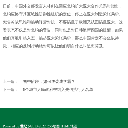
日前，中国外交部发言人林剑在回应北约扩大亚太合作关系时指出，
北约应恪守其区域性防御性组织的定位，停止在亚太制造紧张局势、
兜售冷战思维和挑动阵营对抗，不要搞乱了欧洲又试图搞乱亚太。这
番表态不仅是对北约的警告，同时也是对日韩澳新四国的提醒，如果
他们真敢引狼入室，挑起亚太紧张局势，那么中国肯定不会坐以待
毙，相应的反制行动绝对可以让他们明白什么叫追悔莫及。
上一篇：
初中阶段，如何逆袭成学霸？
下一篇：
8个城市人民政府被纳入失信执行人名单
Powered by
世纪
@2013-2022
RSS地图
HTML地图