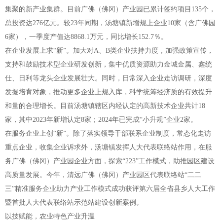
集聚的新产业集群。目前广佛（佛冈）产业园已累计签约项目135个，
总投资达276亿元。较23年同期，汤塘镇新增规上企业10家（含广佛园
6家），一季度产值达8868.1万元，同比增长152.7％。
在企业发展上求“新”。加大对A、B类企业扶持力度，加强政策宣传，
支持和鼓励技术型企业研发创新，集中优质资源助力金城金属、鑫统
仕、日利等龙头企业发展壮大。同时，日常深入企业走访调研，深度
发掘培育对象，推动更多企业上规入库，科学统筹经济质的有效提升
和量的合理增长。目前汤塘镇辖区内经认定的高新技术企业共计18
家，其中2023年新增认定8家；2024年已完成“小升规”企业2家。
在服务企业上创“新”。除了落实领导干部联系企业制度，常态化走访
重点企业，收集企业诉求外，汤塘镇发挥人大代表联络站作用，在服
务广佛（佛冈）产业园企业方面，探索“223”工作模式，助推园区建设
高质量发展。今年，清远广佛（佛冈）产业园区代表联络站“二二
三”精准服务企业助力产业工作模式成功获评第六届全省县乡人大工作
暨首批人大代表联络站示范站建设创新案例。
以技赋能，农业特色产业升温