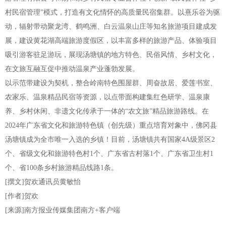
村民宿管理”模式，打造有文化情怀的高质量民宿集群。以熹乐谷为驱
动，辐射带动聚龙湾、鹤鸣洲、白云温泉山庄等知名旅游项目建成发
展，建设黄花湖高端旅游度假区，以丰富多样的旅游产品、体验项目
吸引游客驻足游玩，展现汤塘镇的地方特色、民俗风情、乡村文化，
在文旅互融互促中推动温泉产业蓬勃发展。
以示范带建设为契机，整合岭南特色围屋群、周奋故居、爱莲书室、
农家乐、温泉精品民宿等资源，以点带面构建集红色研学、温泉康
养、乡村休闲、非遗文化传承于一体的“农文旅”精品旅游路线。在
2024年广东省文化和旅游特色镇（创先级）重点培育对象中，佛冈县
汤塘镇成为全市唯一入选的乡镇！目前，汤塘镇共有国家4A级景区2
个、省级文化和旅游特色村1个、广东省古村落1个、广东省卫生村1
个、省100条乡村旅游精品线路1条。
[撰文]贺欢通讯员黄敏怡
[作者]贺欢
[来源]南方报业传媒集团南方+客户端