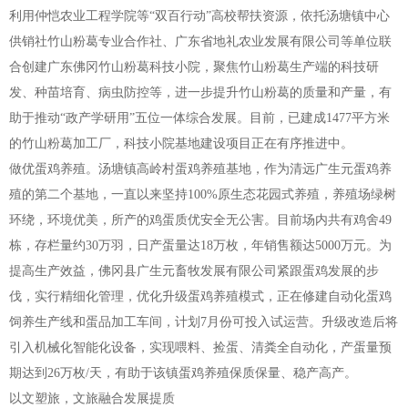
利用仲恺农业工程学院等“双百行动”高校帮扶资源，依托汤塘镇中心
供销社竹山粉葛专业合作社、广东省地礼农业发展有限公司等单位联
合创建广东佛冈竹山粉葛科技小院，聚焦竹山粉葛生产端的科技研
发、种苗培育、病虫防控等，进一步提升竹山粉葛的质量和产量，有
助于推动“政产学研用”五位一体综合发展。目前，已建成1477平方米
的竹山粉葛加工厂，科技小院基地建设项目正在有序推进中。
做优蛋鸡养殖。汤塘镇高岭村蛋鸡养殖基地，作为清远广生元蛋鸡养
殖的第二个基地，一直以来坚持100%原生态花园式养殖，养殖场绿树
环绕，环境优美，所产的鸡蛋质优安全无公害。目前场内共有鸡舍49
栋，存栏量约30万羽，日产蛋量达18万枚，年销售额达5000万元。为
提高生产效益，佛冈县广生元畜牧发展有限公司紧跟蛋鸡发展的步
伐，实行精细化管理，优化升级蛋鸡养殖模式，正在修建自动化蛋鸡
饲养生产线和蛋品加工车间，计划7月份可投入试运营。升级改造后将
引入机械化智能化设备，实现喂料、捡蛋、清粪全自动化，产蛋量预
期达到26万枚/天，有助于该镇蛋鸡养殖保质保量、稳产高产。
以文塑旅，文旅融合发展提质